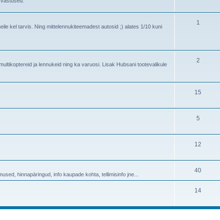
 vastused.
c
o
s
p
T
1
ile kel tarvis. Ning mittelennukiteemadest autosid ;) alates 1/10 kuni
i
o
c
p
T
s
2
i
ltikoptereid ja lennukeid ning ka varuosi. Lisak Hubsani tootevalikule
o
c
p
s
T
15
i
o
c
p
T
5
s
i
o
c
p
T
12
s
i
o
c
p
T
40
mused, hinnapäringud, info kaupade kohta, tellimisinfo jne...
s
i
o
T
14
c
p
o
s
i
p