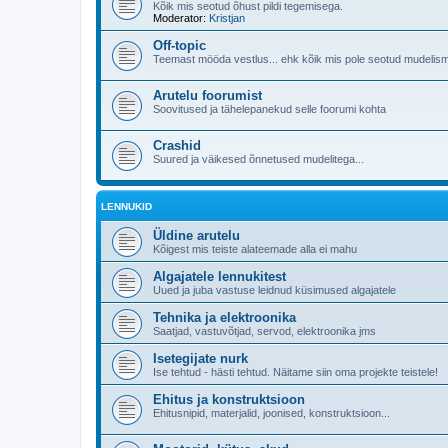
Kõik mis seotud õhust pildi tegemisega.
Moderator:
Kristjan
Off-topic
Teemast mööda vestlus... ehk kõik mis pole seotud mudelism
Arutelu foorumist
Soovitused ja tähelepanekud selle foorumi kohta
Crashid
Suured ja väikesed õnnetused mudelitega...
LENNUKID
Üldine arutelu
Kõigest mis teiste alateemade alla ei mahu
Algajatele lennukitest
Uued ja juba vastuse leidnud küsimused algajatele
Tehnika ja elektroonika
Saatjad, vastuvõtjad, servod, elektroonika jms
Isetegijate nurk
Ise tehtud - hästi tehtud. Näitame siin oma projekte teistele!
Ehitus ja konstruktsioon
Ehitusnipid, materjalid, joonised, konstruktsioon...