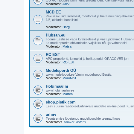
OÜ RC Hobbies kommerts teadaanded. Klientide küsimused
Moderator:
JazZ
MCD.EE
Pakun akusid, servosid, mootoreid ja hüva nõu ning abikäsi ne
1/5, elektrist bensiinini.
Moderator:
Harg
Hubsan.eu
Toome Eestisse väga kvaliteetseid ja vastupidavaid Hubsan mu
ka multikopterite ehitamiseks vajalikku nõu ja vahendeid.
Moderator:
Matsa
RC-EST
APC propellerid, lennukid ja helikopterid, ORACOVER jpm
Moderator:
RC-EST
Mudelspordi OÜ
www.mudelipood.ee Vanim mudelipood Eestis.
Moderator:
MuruMait
Hobimaailm
www.hobimaailm.ee
Moderator:
Märten
shop.pistik.com
Eesti suurim raadioteel juhitavate mudelite on-line pood. Küsi
arhiiv
Tegutsemise lõpetanud mudelipoodide teemad koos.
Moderators:
tomkar
,
asterix