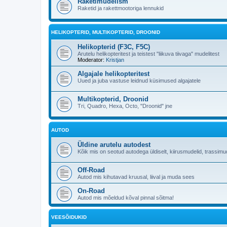
Raketimudelism
Raketid ja rakettmootoriga lennukid
HELIKOPTERID, MULTIKOPTERID, DROONID
Helikopterid (F3C, F5C)
Arutelu helikopteritest ja teistest "liikuva tiivaga" mudelitest
Moderator:
Kristjan
Algajale helikopteritest
Uued ja juba vastuse leidnud küsimused algajatele
Multikopterid, Droonid
Tri, Quadro, Hexa, Octo, "Droonid" jne
AUTOD
Üldine arutelu autodest
Kõik mis on seotud autodega üldiselt, kiirusmudelid, trassimud
Off-Road
Autod mis kihutavad kruusal, liival ja muda sees
On-Road
Autod mis mõeldud kõval pinnal sõitma!
VEESÕIDUKID