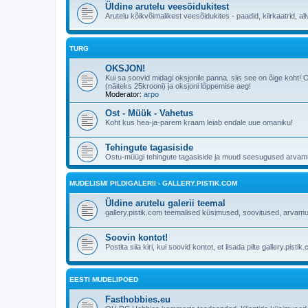
Üldine arutelu veesõidukitest
Arutelu kõikvõimalikest veesõidukites - paadid, kiirkaatrid, all
TURG
OKSJON!
Kui sa soovid midagi oksjonile panna, siis see on õige koht!
(näiteks 25krooni) ja oksjoni lõppemise aeg!
Moderator:
arpo
Ost - Müük - Vahetus
Koht kus hea-ja-parem kraam leiab endale uue omaniku!
Tehingute tagasiside
Ostu-müügi tehingute tagasiside ja muud seesugused arvam
MUDELISMI PILDIGALERII - GALLERY.PISTIK.COM
Üldine arutelu galerii teemal
gallery.pistik.com teemalised küsimused, soovitused, arvamu
Soovin kontot!
Postita siia kiri, kui soovid kontot, et lisada pilte gallery.pistik
EESTI MUDELIPOED
Fasthobbies.eu