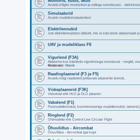
Mootorid, kütus, akud
Arutelu kõigist mootoritest ja sellega seonduvast... elektrimo
Simulaatorid
Arutelu mudelisimulaatoritest
Elektrilennukid
Jutt elektrilennukitest üldiselt, mis ei sobi teiste alateemade j
UAV ja mudeliklass F8
Vigurlend (F3A)
Alateema kus käistleda vigurlennuga seonduvat - reeglid, mu
Moderator:
Marek
Raadioplaanerid (F3 ja F5)
Arutelu kõigi raadioteel juhitavate plaanerite teemal...
Viskeplaanerid (F3K)
Viskekad ehk HLG ja DLG plaaneri
Vabalend (F1)
Purimudellennukid, kummimootoriga mudellennukid, taimerid j
Ringlend (F2)
Ohimudelid ehk Control Line Circular Flight
Õhuvõitlus - Aircombat
Õhuvõitlus - Aircombat igal kujul