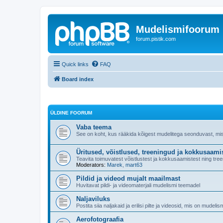
Mudelismifoorum
forum.pistik.com
Quick links
FAQ
Board index
ÜLDINE FOORUM
Vaba teema
See on koht, kus rääkida kõigest mudelitega seonduvast, mis 
Üritused, võistlused, treeningud ja kokkusaami
Teavita toimuvatest võistlustest ja kokkusaamistest ning tree
Moderators:
Marek
,
mart63
Pildid ja videod mujalt maailmast
Huvitavat pildi- ja videomaterjali mudelismi teemadel
Naljaviluks
Postita siia naljakaid ja erilisi pilte ja videosid, mis on mudeli
Aerofotograafia